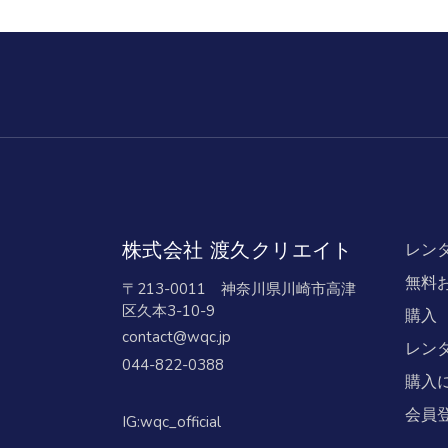
レン
株式会社 渡久クリエイト
無料
〒213-0011 神奈川県川崎市高津
区久本3-10-9
購入
contact@wqc.jp
レン
044-822-0388
購入
会員
IG:
wqc_official