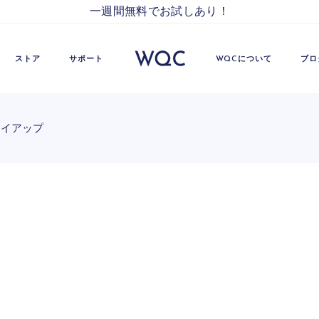
一週間無料でお試しあり！
ついて
ブランドビジョン
て
WQC TEAM
ストア
サポート
WQCについて
ブロ
企業情報
ニュース
お問い合わせ
アイアップ
ついて
ブランドビジョン
て
WQC TEAM
企業情報
ニュース
お問い合わせ