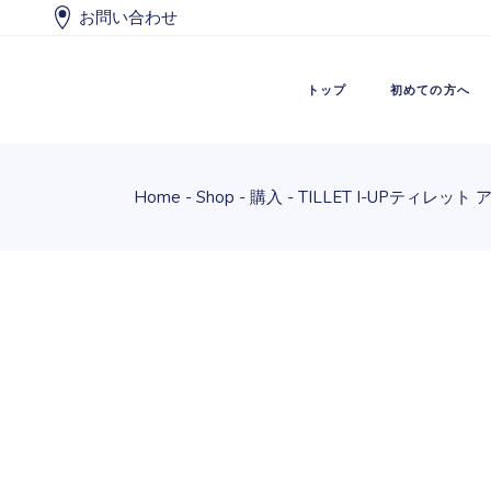
Skip
お問い合わせ
to
the
content
レンタルに
購入につい
トップ
初めての方へ
Home
Shop
購入
TILLET I-UP
ティレット 
レンタルに
購入につい